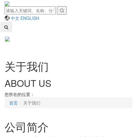
中文
ENGLISH
Toggl
naviga
关于我们
ABOUT US
您所在的位置：
首页
关于我们
公司简介